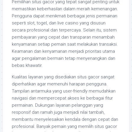
Pemilihan situs gacor yang tepat sangat penting untuk
memastikan keberhasilan dalam meraih kemenangan.
Pengguna dapat menikmati berbagai jenis permainan
seperti slot, togel, dan live casino yang disusun
secara profesional dan terpercaya. Selain itu, sistem
pembayaran yang cepat dan transparan menambah
kenyamanan setiap pemain saat melakukan transaksi.
Keamanan dan kenyamanan menjadi prioritas utama
agar pengalaman bermain tetap menyenangkan dan
bebas khawatir.
Kualitas layanan yang disediakan situs gacor sangat
diperhatikan agar memenuhi harapan pengguna.
Tampilan antarmuka yang user-friendly memudahkan
navigasi dan mempercepat akses ke berbagai fitur
permainan. Dukungan layanan pelanggan yang
responsif dan ramah juga menjadi nilai tambah,
membantu menyelesaikan kendala dengan cepat dan
profesional. Banyak pemain yang memilih situs gacor