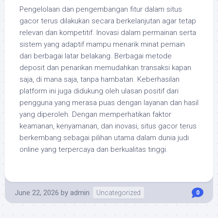
Pengelolaan dan pengembangan fitur dalam situs
gacor terus dilakukan secara berkelanjutan agar tetap
relevan dan kompetitif. Inovasi dalam permainan serta
sistem yang adaptif mampu menarik minat pemain
dari berbagai latar belakang. Berbagai metode
deposit dan penarikan memudahkan transaksi kapan
saja, di mana saja, tanpa hambatan. Keberhasilan
platform ini juga didukung oleh ulasan positif dari
pengguna yang merasa puas dengan layanan dan hasil
yang diperoleh. Dengan memperhatikan faktor
keamanan, kenyamanan, dan inovasi, situs gacor terus
berkembang sebagai pilihan utama dalam dunia judi
online yang terpercaya dan berkualitas tinggi.
June 22, 2026
by
admin
Uncategorized
0