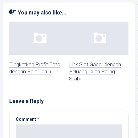
You may also like...
Tingkatkan Profit Toto
Link Slot Gacor dengan
dengan Pola Teruji
Peluang Cuan Paling
Stabil
Leave a Reply
Comment
*