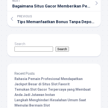
NEXT
Bagaimana Situs Gacor Memberikan Pengalaman Interaktif
PREVIOUS
Tips Memanfaatkan Bonus Tanpa Deposit di Situs Gacor
Search
Search
Recent Posts
Rahasia Pemain Profesional Mendapatkan
Jackpot Besar di Situs Slot Favorit
Temukan Slot Gacor Terpercaya yang Membuat
Anda Jadi Jutawan Instan
Langkah Menghindari Kesalahan Umum Saat
Memulai Bermain Slot