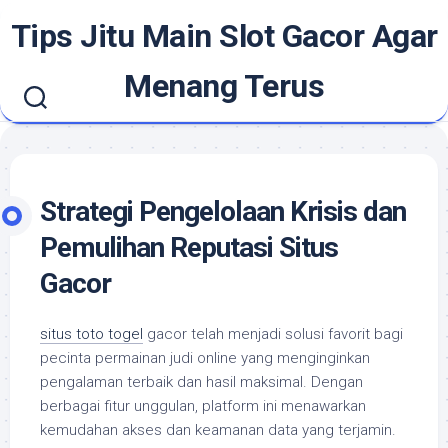
Skip
Tips Jitu Main Slot Gacor Agar
to
content
Menang Terus
Strategi Pengelolaan Krisis dan
Pemulihan Reputasi Situs
Gacor
situs toto togel
gacor telah menjadi solusi favorit bagi
pecinta permainan judi online yang menginginkan
pengalaman terbaik dan hasil maksimal. Dengan
berbagai fitur unggulan, platform ini menawarkan
kemudahan akses dan keamanan data yang terjamin.