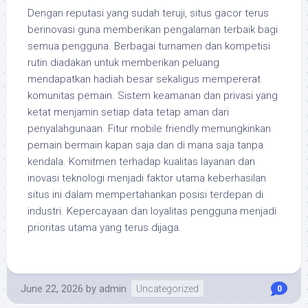
Dengan reputasi yang sudah teruji, situs gacor terus
berinovasi guna memberikan pengalaman terbaik bagi
semua pengguna. Berbagai turnamen dan kompetisi
rutin diadakan untuk memberikan peluang
mendapatkan hadiah besar sekaligus mempererat
komunitas pemain. Sistem keamanan dan privasi yang
ketat menjamin setiap data tetap aman dari
penyalahgunaan. Fitur mobile friendly memungkinkan
pemain bermain kapan saja dan di mana saja tanpa
kendala. Komitmen terhadap kualitas layanan dan
inovasi teknologi menjadi faktor utama keberhasilan
situs ini dalam mempertahankan posisi terdepan di
industri. Kepercayaan dan loyalitas pengguna menjadi
prioritas utama yang terus dijaga.
June 22, 2026
by
admin
Uncategorized
0