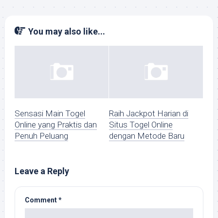
You may also like...
Sensasi Main Togel
Raih Jackpot Harian di
Online yang Praktis dan
Situs Togel Online
Penuh Peluang
dengan Metode Baru
Leave a Reply
Comment
*