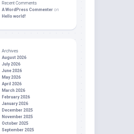
Recent Comments
A WordPress Commenter
on
Hello world!
Archives
August 2026
July 2026
June 2026
May 2026
April 2026
March 2026
February 2026
January 2026
December 2025
November 2025
October 2025
September 2025