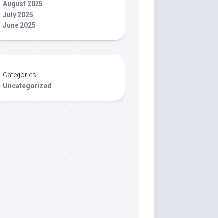
August 2025
July 2025
June 2025
Categories
Uncategorized