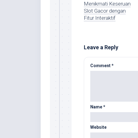
Menikmati Keseruan
Slot Gacor dengan
Fitur Interaktif
Leave a Reply
Comment
*
Name
*
Website