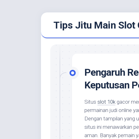
Skip
Tips Jitu Main Slo
to
content
Pengaruh Rep
Keputusan P
Situs
slot 10k
gacor menj
permainan judi online 
Dengan tampilan yang us
situs ini menawarkan 
aman. Banyak pemain ya