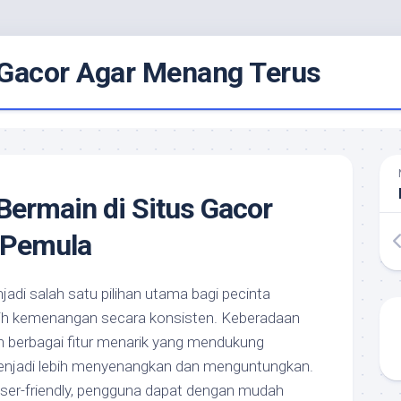
t Gacor Agar Menang Terus
ermain di Situs Gacor
 Pemula
adi salah satu pilihan utama bagi pecinta
aih kemenangan secara konsisten. Keberadaan
n berbagai fitur menarik yang mendukung
njadi lebih menyenangkan dan menguntungkan.
ser-friendly, pengguna dapat dengan mudah