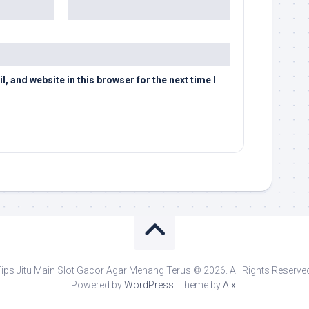
 and website in this browser for the next time I
ips Jitu Main Slot Gacor Agar Menang Terus © 2026. All Rights Reserve
Powered by
WordPress
. Theme by
Alx
.