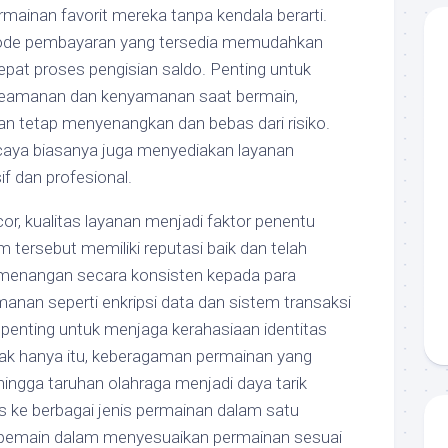
ainan favorit mereka tanpa kendala berarti.
etode pembayaran yang tersedia memudahkan
pat proses pengisian saldo. Penting untuk
keamanan dan kenyamanan saat bermain,
han tetap menyenangkan dan bebas dari risiko.
rcaya biasanya juga menyediakan layanan
f dan profesional.
or, kualitas layanan menjadi faktor penentu
 tersebut memiliki reputasi baik dan telah
menangan secara konsisten kepada para
anan seperti enkripsi data dan sistem transaksi
penting untuk menjaga kerahasiaan identitas
ak hanya itu, keberagaman permainan yang
, hingga taruhan olahraga menjadi daya tarik
es ke berbagai jenis permainan dalam satu
emain dalam menyesuaikan permainan sesuai