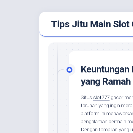
Skip
Tips Jitu Main Slo
to
content
Keuntungan B
yang Ramah
Situs
slot777
gacor menj
taruhan yang ingin mer
platform ini menawarka
pengalaman bermain me
Dengan tampilan yang u