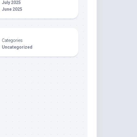
July 2025
June 2025
Categories
Uncategorized