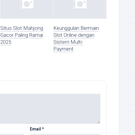
Situs Slot Mahjong
Keunggulan Bermain
Gacor Paling Ramai
Slot Online dengan
2025
Sistem Multi-
Payment
Email
*