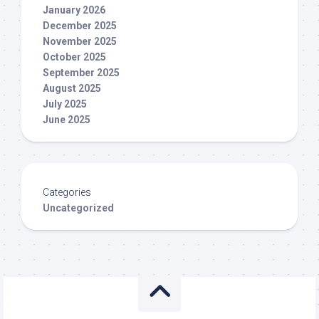
January 2026
December 2025
November 2025
October 2025
September 2025
August 2025
July 2025
June 2025
Categories
Uncategorized