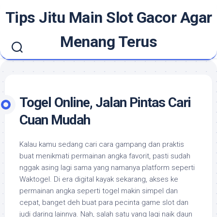
Skip
Tips Jitu Main Slot Gacor Agar
to
content
Menang Terus
Togel Online, Jalan Pintas Cari
Cuan Mudah
Kalau kamu sedang cari cara gampang dan praktis
buat menikmati permainan angka favorit, pasti sudah
nggak asing lagi sama yang namanya platform seperti
Waktogel. Di era digital kayak sekarang, akses ke
permainan angka seperti togel makin simpel dan
cepat, banget deh buat para pecinta game slot dan
judi daring lainnya. Nah, salah satu yang lagi naik daun