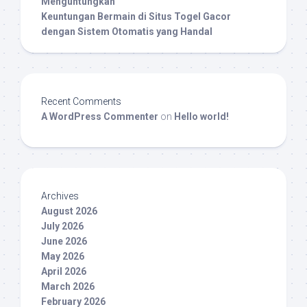
Menguntungkan
Keuntungan Bermain di Situs Togel Gacor
dengan Sistem Otomatis yang Handal
Recent Comments
A WordPress Commenter
on
Hello world!
Archives
August 2026
July 2026
June 2026
May 2026
April 2026
March 2026
February 2026