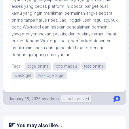
akses yang cepat, platform ini cocok banget buat
kamu yang ingin menikmati permainan angka secara
online tanpa harus ribet. Jadi, nggak usah ragu lagi, yuk
coba Waktogel dan rasakan pengalaman bermain
yang menyenangkan, praktis, dan pastinya aman. Ingat,
cukup dengan Waktogel login, semua kebutuhanmu
untuk main angka dan game slot bisa terpenuhi
dengan gampang dan nyaman.
Tags:
togel online
toto macau
toto online
waktogel
waktogel login
January 19, 2026
by
admin
Uncategorized
0
You may also like...