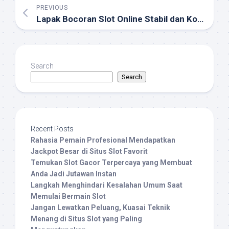
PREVIOUS
Lapak Bocoran Slot Online Stabil dan Konsisten
Search
Search
Recent Posts
Rahasia Pemain Profesional Mendapatkan
Jackpot Besar di Situs Slot Favorit
Temukan Slot Gacor Terpercaya yang Membuat
Anda Jadi Jutawan Instan
Langkah Menghindari Kesalahan Umum Saat
Memulai Bermain Slot
Jangan Lewatkan Peluang, Kuasai Teknik
Menang di Situs Slot yang Paling