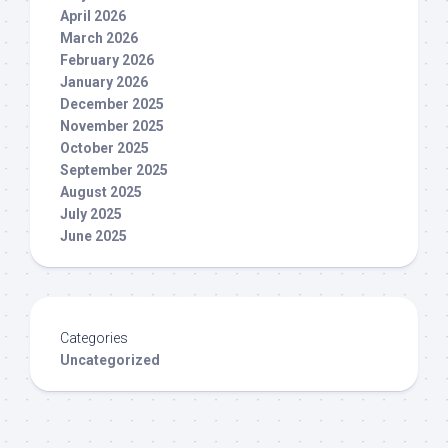
April 2026
March 2026
February 2026
January 2026
December 2025
November 2025
October 2025
September 2025
August 2025
July 2025
June 2025
Categories
Uncategorized