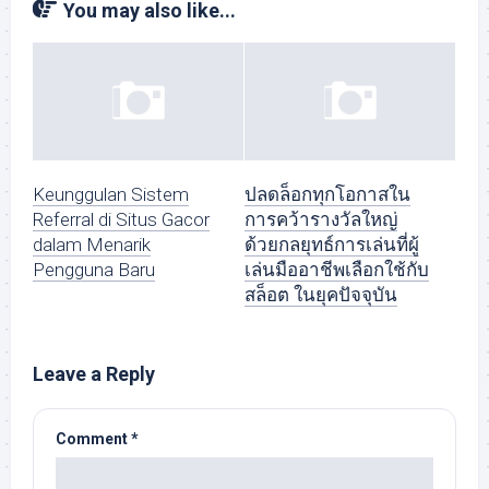
You may also like...
Keunggulan Sistem
ปลดล็อกทุกโอกาสใน
Referral di Situs Gacor
การคว้ารางวัลใหญ่
dalam Menarik
ด้วยกลยุทธ์การเล่นที่ผู้
Pengguna Baru
เล่นมืออาชีพเลือกใช้กับ
สล็อต ในยุคปัจจุบัน
Leave a Reply
Comment
*