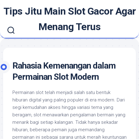
Skip
Tips Jitu Main Slot Gacor Agar
to
content
Menang Terus
Rahasia Kemenangan dalam
Permainan Slot Modern
Permainan slot telah menjadi salah satu bentuk
hiburan digital yang paling populer di era modern. Dari
segi kemudahan akses hingga variasi tema yang
beragam, slot menawarkan pengalaman bermain yang
menarik bagi setiap kalangan. Tidak hanya sekadar
hiburan, beberapa pemain juga memandang
permainan ini sebagai sarana untuk meraih keuntungan