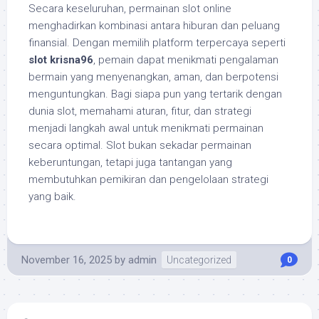
Secara keseluruhan, permainan slot online
menghadirkan kombinasi antara hiburan dan peluang
finansial. Dengan memilih platform terpercaya seperti
slot krisna96
, pemain dapat menikmati pengalaman
bermain yang menyenangkan, aman, dan berpotensi
menguntungkan. Bagi siapa pun yang tertarik dengan
dunia slot, memahami aturan, fitur, dan strategi
menjadi langkah awal untuk menikmati permainan
secara optimal. Slot bukan sekadar permainan
keberuntungan, tetapi juga tantangan yang
membutuhkan pemikiran dan pengelolaan strategi
yang baik.
November 16, 2025
by
admin
Uncategorized
0