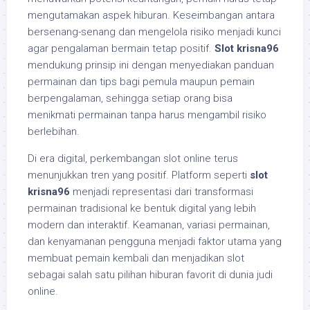
mengutamakan aspek hiburan. Keseimbangan antara
bersenang-senang dan mengelola risiko menjadi kunci
agar pengalaman bermain tetap positif.
Slot krisna96
mendukung prinsip ini dengan menyediakan panduan
permainan dan tips bagi pemula maupun pemain
berpengalaman, sehingga setiap orang bisa
menikmati permainan tanpa harus mengambil risiko
berlebihan.
Di era digital, perkembangan slot online terus
menunjukkan tren yang positif. Platform seperti
slot
krisna96
menjadi representasi dari transformasi
permainan tradisional ke bentuk digital yang lebih
modern dan interaktif. Keamanan, variasi permainan,
dan kenyamanan pengguna menjadi faktor utama yang
membuat pemain kembali dan menjadikan slot
sebagai salah satu pilihan hiburan favorit di dunia judi
online.