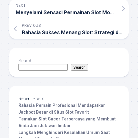
NEXT
Menyelami Sensasi Permainan Slot Modern dan Peluang Menariknya
PREVIOUS
Rahasia Sukses Menang Slot: Strategi dan Tips dalam Judi Online
Search
Search
Recent Posts
Rahasia Pemain Profesional Mendapatkan
Jackpot Besar di Situs Slot Favorit
Temukan Slot Gacor Terpercaya yang Membuat
Anda Jadi Jutawan Instan
Langkah Menghindari Kesalahan Umum Saat