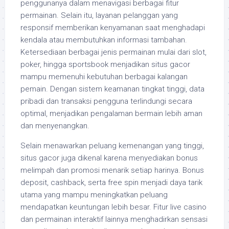
penggunanya dalam menavigasi berbagai fitur
permainan. Selain itu, layanan pelanggan yang
responsif memberikan kenyamanan saat menghadapi
kendala atau membutuhkan informasi tambahan.
Ketersediaan berbagai jenis permainan mulai dari slot,
poker, hingga sportsbook menjadikan situs gacor
mampu memenuhi kebutuhan berbagai kalangan
pemain. Dengan sistem keamanan tingkat tinggi, data
pribadi dan transaksi pengguna terlindungi secara
optimal, menjadikan pengalaman bermain lebih aman
dan menyenangkan.
Selain menawarkan peluang kemenangan yang tinggi,
situs gacor juga dikenal karena menyediakan bonus
melimpah dan promosi menarik setiap harinya. Bonus
deposit, cashback, serta free spin menjadi daya tarik
utama yang mampu meningkatkan peluang
mendapatkan keuntungan lebih besar. Fitur live casino
dan permainan interaktif lainnya menghadirkan sensasi