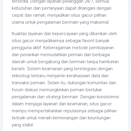
tersedia. Dengan layanan pelanggan 24/7, semua
kebutuhan dan pertanyaan dapat ditangani dengan
cepat dan ramah, menjadikan situs gacor pilihan
utama untuk pengalaman bermain yang maksimal.
Kualitas layanan dan kepercayaan yang diberikan oleh
situs gacor menjadikannya sebagai favorit banyak
pengguna aktif. Keberagaman metode pembayaran
dan penarikan memudahkan pemain dari berbagai
daerah untuk bergabung dan bermain tanpa hambatan
berarti. Sistem keamanan yang terintegrasi dengan
teknologi terbaru menjamin kerahasiaan data dan
transaksi pemain. Selain itu, dukungan komunitas dan
forum diskusi memungkinkan pemain bertukar
pengalaman dan strategi bermain. Dengan konsistensi
dalam menjaga layanan dan keamanan, situs gacor
mampu mempertahankan reputasinya sebagai pilihan
terbaik untuk meraih kemenangan dan keuntungan
yang stabil.