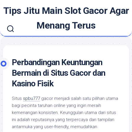
Skip
Tips Jitu Main Slot Gacor Agar
to
content
Menang Terus
Perbandingan Keuntungan
Bermain di Situs Gacor dan
Kasino Fisik
Situs
spbu777
gacor menjadi salah satu pilihan utama
bagi pecinta taruhan online yang ingin meraih
kemenangan konsisten. Keunggulan utama dari situs
ini adalah reputasinya yang terpercaya dan tampilan
antarmuka yang user-friendly, memudahkan