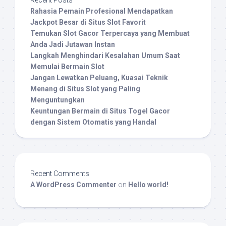
Recent Posts
Rahasia Pemain Profesional Mendapatkan
Jackpot Besar di Situs Slot Favorit
Temukan Slot Gacor Terpercaya yang Membuat
Anda Jadi Jutawan Instan
Langkah Menghindari Kesalahan Umum Saat
Memulai Bermain Slot
Jangan Lewatkan Peluang, Kuasai Teknik
Menang di Situs Slot yang Paling
Menguntungkan
Keuntungan Bermain di Situs Togel Gacor
dengan Sistem Otomatis yang Handal
Recent Comments
A WordPress Commenter
on
Hello world!