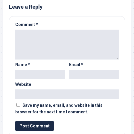
Leave a Reply
Comment
*
Name
*
Email
*
Website
Save my name, email, and website in this
browser for the next time I comment.