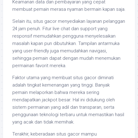
Keamanan data dan pembayaran yang cepat
membuat pemain merasa nyaman bermain kapan saja.
Selain itu, situs gacor menyediakan layanan pelanggan
24 jam penuh. Fitur live chat dan support yang
responsif memudahkan pengguna menyelesaikan
masalah kapan pun dibutuhkan. Tampilan antarmuka
yang user-friendly juga memudahkan navigasi,
sehingga pemain dapat dengan mudah menemukan
permainan favorit mereka.
Faktor utama yang membuat situs gacor diminati
adalah tingkat kemenangan yang tinggi. Banyak
pemain melaporkan bahwa mereka sering
mendapatkan jackpot besar. Hal ini didukung oleh
sistem permainan yang adil dan transparan, serta
penggunaan teknologi terbaru untuk memastikan hasil
yang acak dan tidak memihak.
Terakhir, keberadaan situs gacor mampu