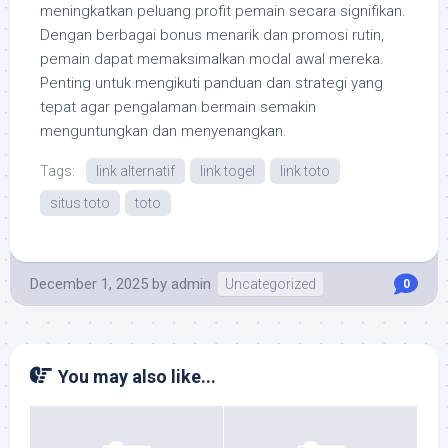
meningkatkan peluang profit pemain secara signifikan.
Dengan berbagai bonus menarik dan promosi rutin,
pemain dapat memaksimalkan modal awal mereka.
Penting untuk mengikuti panduan dan strategi yang
tepat agar pengalaman bermain semakin
menguntungkan dan menyenangkan.
Tags:
link alternatif
link togel
link toto
situs toto
toto
December 1, 2025
by
admin
Uncategorized
0
You may also like...