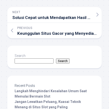
NEXT
Solusi Cepat untuk Mendapatkan Hasil Maksimal dari Situs Gacor Resmi dan Terpercaya
PREVIOUS
Keunggulan Situs Gacor yang Menyediakan Layanan Customer Support Profesional
Search
Search
Recent Posts
Langkah Menghindari Kesalahan Umum Saat
Memulai Bermain Slot
Jangan Lewatkan Peluang, Kuasai Teknik
Menang di Situs Slot yang Paling