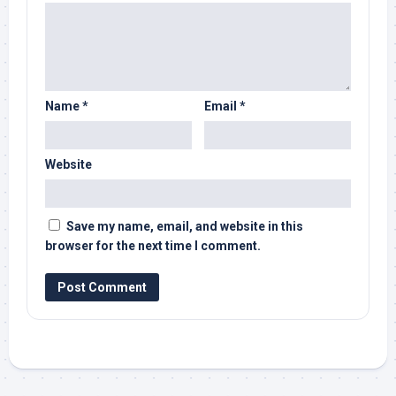
Name
*
Email
*
Website
Save my name, email, and website in this
browser for the next time I comment.