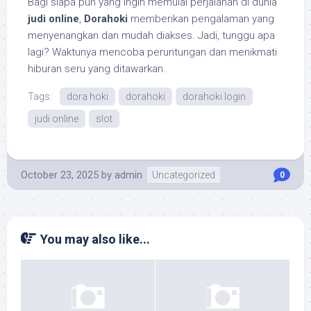
Bagi siapa pun yang ingin memulai perjalanan di dunia
judi online
,
Dorahoki
memberikan pengalaman yang
menyenangkan dan mudah diakses. Jadi, tunggu apa
lagi? Waktunya mencoba peruntungan dan menikmati
hiburan seru yang ditawarkan.
Tags:
dora hoki
dorahoki
dorahoki login
judi online
slot
October 23, 2025
by
admin
Uncategorized
0
You may also like...