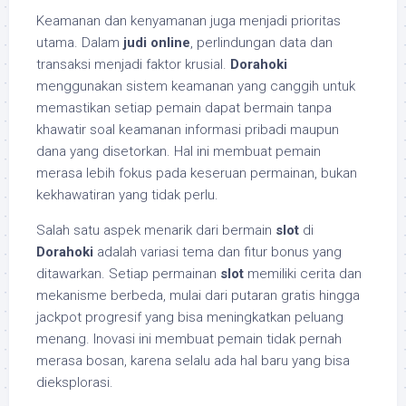
Keamanan dan kenyamanan juga menjadi prioritas
utama. Dalam
judi online
, perlindungan data dan
transaksi menjadi faktor krusial.
Dorahoki
menggunakan sistem keamanan yang canggih untuk
memastikan setiap pemain dapat bermain tanpa
khawatir soal keamanan informasi pribadi maupun
dana yang disetorkan. Hal ini membuat pemain
merasa lebih fokus pada keseruan permainan, bukan
kekhawatiran yang tidak perlu.
Salah satu aspek menarik dari bermain
slot
di
Dorahoki
adalah variasi tema dan fitur bonus yang
ditawarkan. Setiap permainan
slot
memiliki cerita dan
mekanisme berbeda, mulai dari putaran gratis hingga
jackpot progresif yang bisa meningkatkan peluang
menang. Inovasi ini membuat pemain tidak pernah
merasa bosan, karena selalu ada hal baru yang bisa
dieksplorasi.