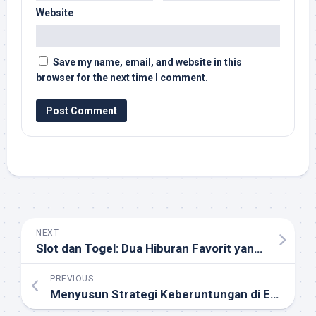
Website
Save my name, email, and website in this
browser for the next time I comment.
NEXT
Slot dan Togel: Dua Hiburan Favorit yang Penuh Kejutan
PREVIOUS
Menyusun Strategi Keberuntungan di Era Permainan Modern