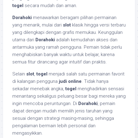
togel
secara mudah dan aman.
Dorahoki
menawarkan beragam pilihan permainan
yang menarik, mulai dari
slot
klasik hingga versi terbaru
yang dilengkapi dengan grafis memukau. Keunggulan
utama dari
Dorahoki
adalah kemudahan akses dan
antarmuka yang ramah pengguna. Pemain tidak perlu
menghabiskan banyak waktu untuk belajar, karena
semua fitur dirancang agar intuitif dan praktis.
Selain
slot
,
togel
menjadi salah satu permainan favorit
di kalangan pengguna
judi online
. Tidak hanya
sekadar menebak angka,
togel
menghadirkan sensasi
menantang sekaligus peluang besar bagi mereka yang
ingin mencoba peruntungan. Di
Dorahoki
, pemain
dapat dengan mudah memilih jenis taruhan yang
sesuai dengan strategi masing-masing, sehingga
pengalaman bermain lebih personal dan
mengasyikkan.