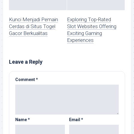
Kunci Menjadi Pemain
Exploring Top-Rated
Cerdas di Situs Togel
Slot Websites Offering
Gacor Berkualitas
Exciting Gaming
Experiences
Leave a Reply
Comment
*
Name
*
Email
*