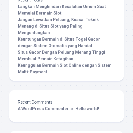
Recent Posts
Langkah Menghindari Kesalahan Umum Saat
Memulai Bermain Slot
Jangan Lewatkan Peluang, Kuasai Teknik
Menang di Situs Slot yang Paling
Menguntungkan
Keuntungan Bermain di Situs Togel Gacor
dengan Sistem Otomatis yang Handal
Situs Gacor Dengan Peluang Menang Tinggi
Membuat Pemain Ketagihan
Keunggulan Bermain Slot Online dengan Sistem
Multi-Payment
Recent Comments
A WordPress Commenter
on
Hello world!