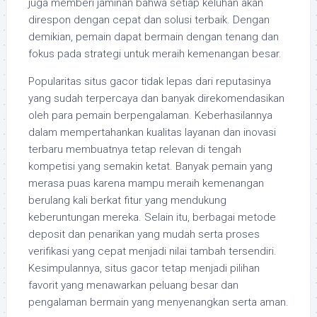
juga memberi jaminan bahwa setiap keluhan akan
direspon dengan cepat dan solusi terbaik. Dengan
demikian, pemain dapat bermain dengan tenang dan
fokus pada strategi untuk meraih kemenangan besar.
Popularitas situs gacor tidak lepas dari reputasinya
yang sudah terpercaya dan banyak direkomendasikan
oleh para pemain berpengalaman. Keberhasilannya
dalam mempertahankan kualitas layanan dan inovasi
terbaru membuatnya tetap relevan di tengah
kompetisi yang semakin ketat. Banyak pemain yang
merasa puas karena mampu meraih kemenangan
berulang kali berkat fitur yang mendukung
keberuntungan mereka. Selain itu, berbagai metode
deposit dan penarikan yang mudah serta proses
verifikasi yang cepat menjadi nilai tambah tersendiri.
Kesimpulannya, situs gacor tetap menjadi pilihan
favorit yang menawarkan peluang besar dan
pengalaman bermain yang menyenangkan serta aman.