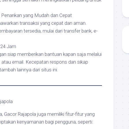
 Penarikan yang Mudah dan Cepat
awarkan transaksi yang cepat dan aman.
ayaran tersedia, mulai dari transfer bank, e-
 24 Jam
gan siap memberikan bantuan kapan saja melalui
, atau email. Kecepatan respons dan sikap
tambah lainnya dari situs ini.
japola
 Gacor Rajapola juga memiliki fitur-fitur yang
takan kenyamanan bagi pengguna, seperti: