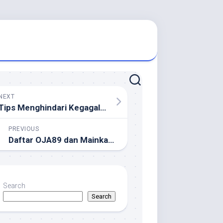
NEXT
Tips Menghindari Kegagalan Saat Bermain di Medali777 Situs Gacor
PREVIOUS
Daftar OJA89 dan Mainkan Slot Favoritmu Sekarang
Search
Search