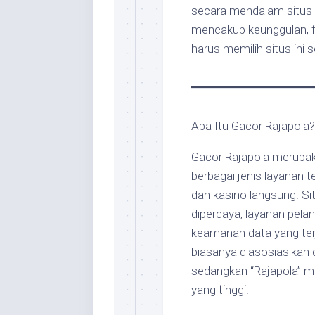
secara mendalam situs
mencakup keunggulan, f
harus memilih situs ini 
Apa Itu Gacor Rajapola?
Gacor Rajapola merupak
berbagai jenis layanan t
dan kasino langsung. Sit
dipercaya, layanan pela
keamanan data yang terj
biasanya diasosiasikan
sedangkan “Rajapola” m
yang tinggi.