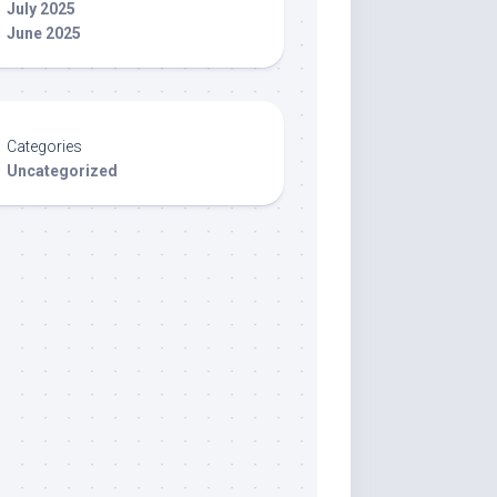
July 2025
June 2025
Categories
Uncategorized