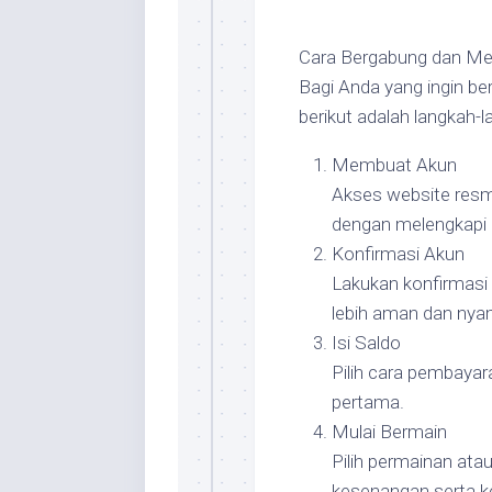
Cara Bergabung dan Mem
Bagi Anda yang ingin b
berikut adalah langkah
Membuat Akun
Akses website resm
dengan melengkapi 
Konfirmasi Akun
Lakukan konfirmasi 
lebih aman dan nya
Isi Saldo
Pilih cara pembayar
pertama.
Mulai Bermain
Pilih permainan atau
kesenangan serta k