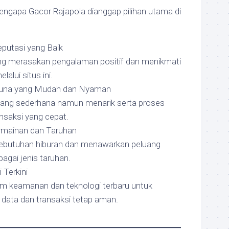
engapa Gacor Rajapola dianggap pilihan utama di
putasi yang Baik
g merasakan pengalaman positif dan menikmati
alui situs ini.
una yang Mudah dan Nyaman
ang sederhana namun menarik serta proses
nsaksi yang cepat.
rmainan dan Taruhan
ebutuhan hiburan dan menawarkan peluang
agai jenis taruhan.
 Terkini
 keamanan dan teknologi terbaru untuk
ata dan transaksi tetap aman.