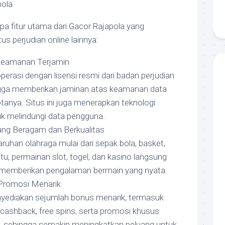
pola
apa fitur utama dari Gacor Rajapola yang
s perjudian online lainnya:
 Keamanan Terjamin
perasi dengan lisensi resmi dari badan perjudian
ingga memberikan jaminan atas keamanan data
tanya. Situs ini juga menerapkan teknologi
tuk melindungi data pengguna.
ang Beragam dan Berkualitas
aruhan olahraga mulai dari sepak bola, basket,
 itu, permainan slot, togel, dan kasino langsung
k memberikan pengalaman bermain yang nyata.
Promosi Menarik
yediakan sejumlah bonus menarik, termasuk
cashback, free spins, serta promosi khusus
a, sehingga semakin meningkatkan peluang untuk