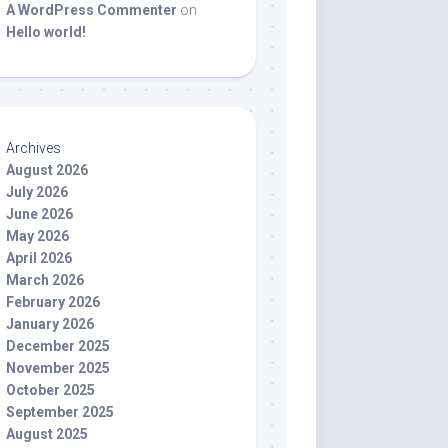
A WordPress Commenter
on
Hello world!
Archives
August 2026
July 2026
June 2026
May 2026
April 2026
March 2026
February 2026
January 2026
December 2025
November 2025
October 2025
September 2025
August 2025