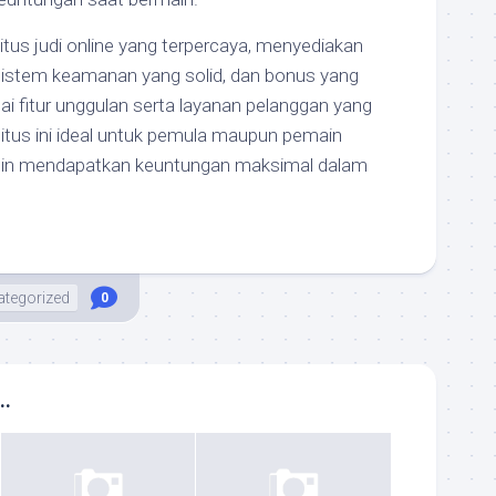
itus judi online yang terpercaya, menyediakan
sistem keamanan yang solid, dan bonus yang
i fitur unggulan serta layanan pelanggan yang
 situs ini ideal untuk pemula maupun pemain
gin mendapatkan keuntungan maksimal dalam
tegorized
0
..