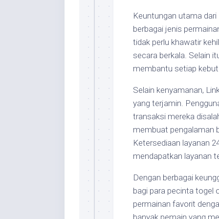
Keuntungan utama dari
berbagai jenis permaina
tidak perlu khawatir kehi
secara berkala. Selain it
membantu setiap kebut
Selain kenyamanan, Li
yang terjamin. Pengguna
transaksi mereka disala
membuat pengalaman be
Ketersediaan layanan 2
mendapatkan layanan te
Dengan berbagai keunggu
bagi para pecinta togel
permainan favorit denga
banyak pemain yang meng