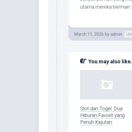
utama mereka bermain t
March 11, 2026
by
admin
Un
You may also like.
Slot dan Togel: Dua
Hiburan Favorit yang
Penuh Kejutan