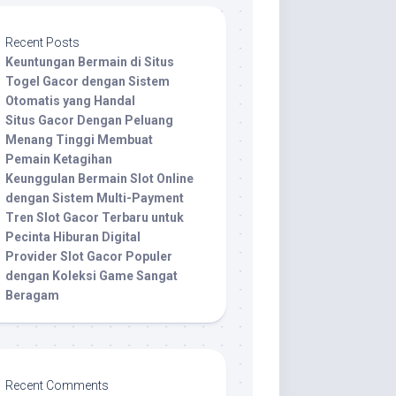
Recent Posts
Keuntungan Bermain di Situs
Togel Gacor dengan Sistem
Otomatis yang Handal
Situs Gacor Dengan Peluang
Menang Tinggi Membuat
Pemain Ketagihan
Keunggulan Bermain Slot Online
dengan Sistem Multi-Payment
Tren Slot Gacor Terbaru untuk
Pecinta Hiburan Digital
Provider Slot Gacor Populer
dengan Koleksi Game Sangat
Beragam
Recent Comments