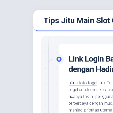
Skip
Tips Jitu Main Slo
to
content
Link Login B
dengan Hadi
situs toto togel
Link Tog
togel untuk menikmati p
adanya link ini, penggun
terpercaya dengan mud
menjadi prioritas utama 