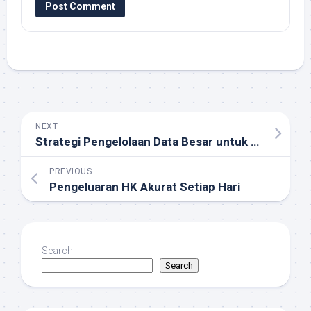
NEXT
Strategi Pengelolaan Data Besar untuk Meningkatkan Layanan di Situs Gacor
PREVIOUS
Pengeluaran HK Akurat Setiap Hari
Search
Search