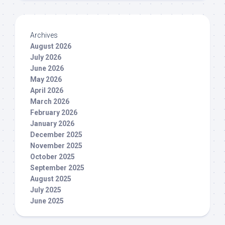
Archives
August 2026
July 2026
June 2026
May 2026
April 2026
March 2026
February 2026
January 2026
December 2025
November 2025
October 2025
September 2025
August 2025
July 2025
June 2025