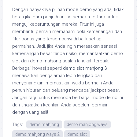
Dengan banyaknya pilihan mode demo yang ada, tidak
heran jika para penjudi online semakin tertarik untuk
menguji keberuntungan mereka. Fitur ini juga
membantu pemain memahami pola kemenangan dan
fitur bonus yang tersembunyi di balik setiap
permainan. Jadi, jika Anda ingin merasakan sensasi
kemenangan besar tanpa risiko, memanfaatkan demo
slot dan demo mahjong adalah langkah terbaik.
Berbagai inovasi seperti
demo slot mahjong 3
menawarkan pengalaman lebih lengkap dan
menyenangkan, memastikan waktu bermain Anda
penuh hiburan dan peluang mencapai jackpot besar.
Jangan ragu untuk mencoba berbagai mode demo ini
dan tingkatkan keahlian Anda sebelum bermain
dengan uang asli!
Tags:
demo mahjong
demo mahjong ways
demo mahjong ways 2
demo slot