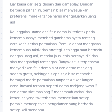
luar biasa dari segi desain dan gameplay. Dengan
berbagai pilihan ini, pemain bisa menyesuaikan
preferensi mereka tanpa harus mengeluarkan uang
asli.
Keunggulan utama dari fitur demo ini terletak pada
kemampuannya memberi gambaran nyata tentang
cara kerja setiap permainan. Pemula dapat mengasah
kemampuan taktik dan strategi, sehingga saat bermain
dengan uang asli, mereka jauh lebih percaya diri dan
siap menghadapi tantangan. Banyak situs terpercaya
menyediakan fitur demo slot dan demo mahjong
secara gratis, sehingga siapa saja bisa mencoba
berbagai mode permainan tanpa takut kehilangan
dana. Inovasi terbaru seperti demo mahjong ways 2
dan demo slot mahjong 2 menambah variasi dan
keseruan yang tak terbatas, memastikan setiap
pemain mendapatkan pengalaman yang berbeda
setiap kali mencoba.