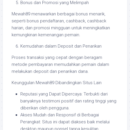
Bonus dan Promosi yang Melimpah
Mewah89 menawarkan berbagai bonus menarik,
seperti bonus pendaftaran, cashback, cashback
harian, dan promosi mingguan untuk meningkatkan
kemungkinan kemenangan pemain.
Kemudahan dalam Deposit dan Penarikan
Proses transaksi yang cepat dengan beragam
metode pembayaran memudahkan pemain dalam
melakukan deposit dan penarikan dana.
Keunggulan Mewah89 Dibandingkan Situs Lain
Reputasi yang Dapat Dipercaya: Terbukti dari
banyaknya testimoni positif dan rating tinggi yang
diberikan oleh pengguna.
Akses Mudah dan Responsif di Berbagai
Perangkat: Situs ini dapat diakses baik melalui
desktop maupun ponsel tanpa kesulitan.