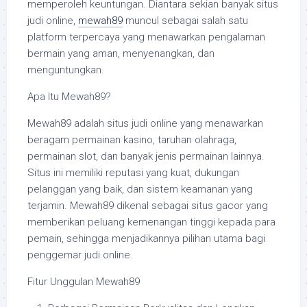
memperoleh keuntungan. Diantara sekian banyak situs
judi online,
mewah89
muncul sebagai salah satu
platform terpercaya yang menawarkan pengalaman
bermain yang aman, menyenangkan, dan
menguntungkan.
Apa Itu Mewah89?
Mewah89 adalah situs judi online yang menawarkan
beragam permainan kasino, taruhan olahraga,
permainan slot, dan banyak jenis permainan lainnya.
Situs ini memiliki reputasi yang kuat, dukungan
pelanggan yang baik, dan sistem keamanan yang
terjamin. Mewah89 dikenal sebagai situs gacor yang
memberikan peluang kemenangan tinggi kepada para
pemain, sehingga menjadikannya pilihan utama bagi
penggemar judi online.
Fitur Unggulan Mewah89