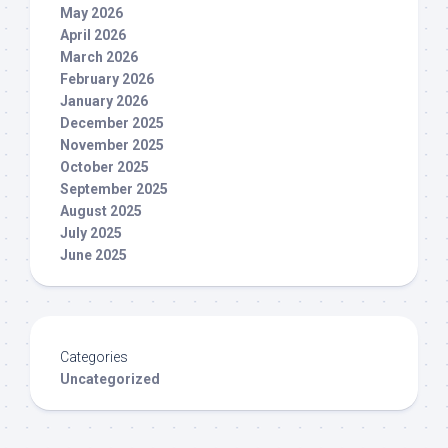
May 2026
April 2026
March 2026
February 2026
January 2026
December 2025
November 2025
October 2025
September 2025
August 2025
July 2025
June 2025
Categories
Uncategorized