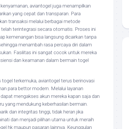
kenyamanan, aviantogel juga menampilkan
rikan yang cepat dan transparan. Para
an transaksi melalui berbagai metode
telah terintegrasi secara otomatis. Proses ini
p kemenangan bisa langsung dicairkan tanpa
ehingga menambah rasa percaya diri dalam
kukan. Fasilitas ini sangat cocok untuk mereka
siensi dan keamanan dalam bermain togel
 togel terkemuka, aviantogel terus berinovasi
n para bettor modern. Melalui layanan
n dapat mengakses akun mereka kapan saja dan
aru yang mendukung keberhasilan bermain.
 dan integritas tinggi, tidak heran jika
minati dan menjadi pilihan utama untuk meraih
gel hk maupun pasaran lainnya. Keunggulan