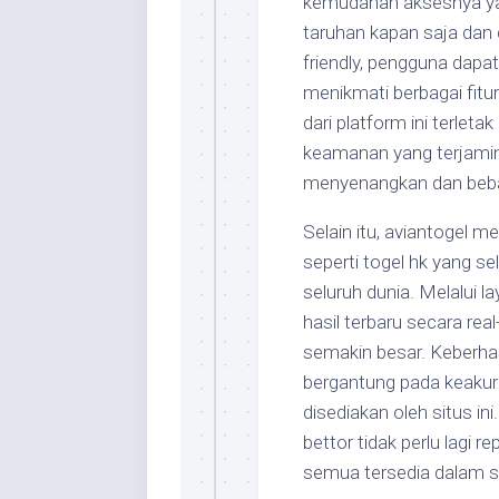
kemudahan aksesnya y
taruhan kapan saja dan
friendly, pengguna dapa
menikmati berbagai fitu
dari platform ini terlet
keamanan yang terjami
menyenangkan dan beba
Selain itu, aviantogel 
seperti togel hk yang se
seluruh dunia. Melalui l
hasil terbaru secara re
semakin besar. Keberhas
bergantung pada keakur
disediakan oleh situs in
bettor tidak perlu lagi 
semua tersedia dalam s