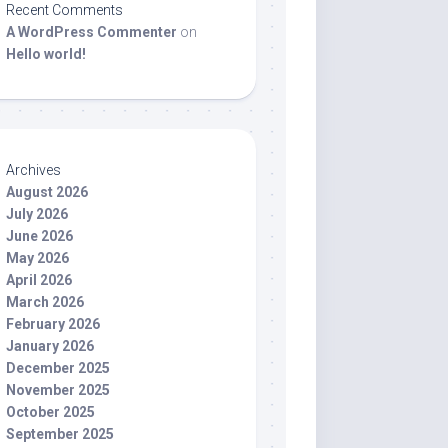
Recent Comments
A WordPress Commenter
on
Hello world!
Archives
August 2026
July 2026
June 2026
May 2026
April 2026
March 2026
February 2026
January 2026
December 2025
November 2025
October 2025
September 2025