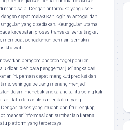
ang memungkinkan pemain untuk melakukan
 di mana saja. Dengan antarmuka yang user-
t dengan cepat melakukan login aviantogel dan
r unggulan yang disediakan. Keunggulan utama
ak pada kecepatan proses transaksi serta tingkat
n, membuat pengalaman bermain semakin
s khawatir.
menawarkan beragam pasaran togel populer
lalu dicari oleh para penggemar judi angka dari
ayanan ini, pemain dapat mengikuti prediksi dan
al-time, sehingga peluang menang menjadi
ilan dalam menebak angka-angka jitu sering kali
atan data dan analisis mendalam yang
i. Dengan akses yang mudah dan fitur lengkap,
repot mencari informasi dari sumber lain karena
atu platform yang terpercaya.