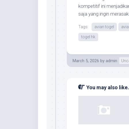
kompetitif ini menjadik
saja yang ingin merasak
Tags:
avian togel
avia
togel hk
March 5, 2026
by
admin
Unc
You may also like.