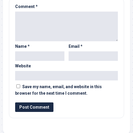
Comment
*
Name
*
Email
*
Website
Save my name, email, and website in this
browser for the next time I comment.