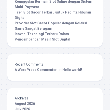
Keunggulan Bermain Slot Online dengan Sistem
Multi-Payment
Tren Slot Gacor Terbaru untuk Pecinta Hiburan
Digital
Provider Slot Gacor Populer dengan Koleksi
Game Sangat Beragam
Inovasi Teknologi Terbaru Dalam
Pengembangan Mesin Slot Digital
Recent Comments
A WordPress Commenter
on
Hello world!
Archives
August 2026
July 2026