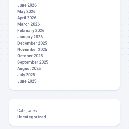
June 2026
May 2026
April 2026
March 2026
February 2026
January 2026
December 2025
November 2025
October 2025
September 2025
August 2025
July 2025
June 2025
Categories
Uncategorized