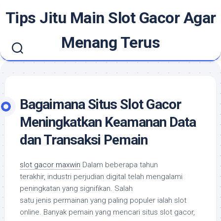
Skip
Tips Jitu Main Slot Gacor Agar
to
content
Menang Terus
Bagaimana Situs Slot Gacor
Meningkatkan Keamanan Data
dan Transaksi Pemain
slot gacor maxwin
Dalam beberapa tahun
terakhir, industri perjudian digital telah mengalami
peningkatan yang signifikan. Salah
satu jenis permainan yang paling populer ialah slot
online. Banyak pemain yang mencari situs slot gacor,