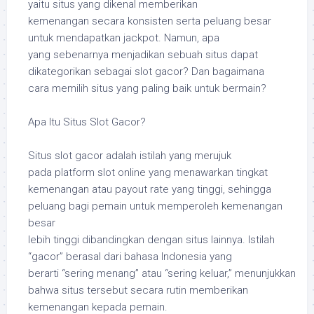
yaitu situs yang dikenal memberikan
kemenangan secara konsisten serta peluang besar
untuk mendapatkan jackpot. Namun, apa
yang sebenarnya menjadikan sebuah situs dapat
dikategorikan sebagai slot gacor? Dan bagaimana
cara memilih situs yang paling baik untuk bermain?
Apa Itu Situs Slot Gacor?
Situs slot gacor adalah istilah yang merujuk
pada platform slot online yang menawarkan tingkat
kemenangan atau payout rate yang tinggi, sehingga
peluang bagi pemain untuk memperoleh kemenangan
besar
lebih tinggi dibandingkan dengan situs lainnya. Istilah
“gacor” berasal dari bahasa Indonesia yang
berarti “sering menang” atau “sering keluar,” menunjukkan
bahwa situs tersebut secara rutin memberikan
kemenangan kepada pemain.