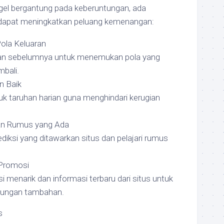
el bergantung pada keberuntungan, ada
 dapat meningkatkan peluang kemenangan:
Pola Keluaran
uaran sebelumnya untuk menemukan pola yang
bali.
n Baik
k taruhan harian guna menghindari kerugian
dan Rumus yang Ada
ediksi yang ditawarkan situs dan pelajari rumus
 Promosi
menarik dan informasi terbaru dari situs untuk
ungan tambahan.
s