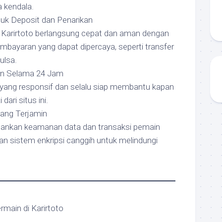
 kendala.
tuk Deposit dan Penarikan
 Karirtoto berlangsung cepat dan aman dengan
bayaran yang dapat dipercaya, seperti transfer
ulsa.
n Selama 24 Jam
yang responsif dan selalu siap membantu kapan
ari situs ini.
yang Terjamin
ankan keamanan data dan transaksi pemain
 sistem enkripsi canggih untuk melindungi
rmain di Karirtoto