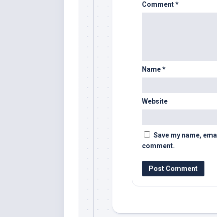
Comment
*
Name
*
Website
Save my name, email,
comment.