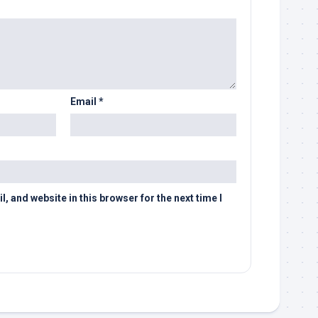
Email
*
 and website in this browser for the next time I