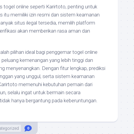
 togel online seperti Karirtoto, penting untuk
 itu memiliki izin resmi dan sistem keamanan
nyak situs ilegal tersedia, memilih platform
verifikasi akan memberikan rasa aman dan
alah pilihan ideal bagi penggemar togel online
 peluang kemenangan yang lebih tinggi dan
g menyenangkan. Dengan fitur lengkap, prediksi
langgan yang unggul, serta sistem keamanan
 Karirtoto memenuhi kebutuhan pemain dari
n, selalu ingat untuk bermain secara
tidak hanya bergantung pada keberuntungan.
tegorized
0