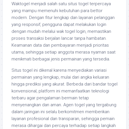
Waktogel menjadi salah satu situs togel terpercaya
yang mampu memenuhi kebutuhan para bettor
modern. Dengan fitur lengkap dan layanan pelanggan
yang responsif, pengguna dapat melakukan login
dengan mudah melalui wak togel login, memastikan
proses transaksi berjalan lancar tanpa hambatan.
Keamanan data dan pembayaran menjadi prioritas
utama, sehingga setiap anggota merasa nyaman saat
menikmati berbagai jenis permainan yang tersedia.
Situs togel ini dikenal karena menyediakan variasi
permainan yang lengkap, mulai dari angka keluaran
hingga prediksi yang akurat. Berbeda dari bandar togel
konvensional, platform ini memanfaatkan teknologi
terbaru agar pengalaman bermain tetap
menyenangkan dan aman. Agen togel yang tergabung
dalam jaringan ini selalu berkomitmen memberikan
layanan profesional dan transparan, sehingga pemain
merasa dihargai dan percaya terhadap setiap langkah