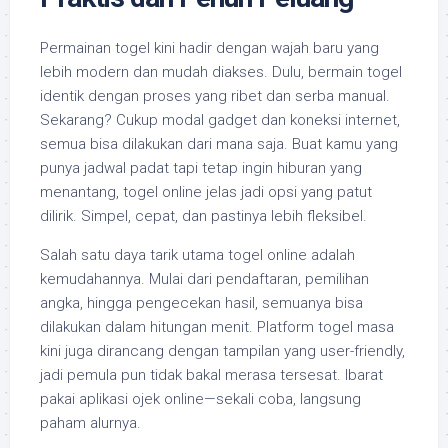
Permainan togel kini hadir dengan wajah baru yang
lebih modern dan mudah diakses. Dulu, bermain togel
identik dengan proses yang ribet dan serba manual.
Sekarang? Cukup modal gadget dan koneksi internet,
semua bisa dilakukan dari mana saja. Buat kamu yang
punya jadwal padat tapi tetap ingin hiburan yang
menantang, togel online jelas jadi opsi yang patut
dilirik. Simpel, cepat, dan pastinya lebih fleksibel.
Salah satu daya tarik utama togel online adalah
kemudahannya. Mulai dari pendaftaran, pemilihan
angka, hingga pengecekan hasil, semuanya bisa
dilakukan dalam hitungan menit. Platform togel masa
kini juga dirancang dengan tampilan yang user-friendly,
jadi pemula pun tidak bakal merasa tersesat. Ibarat
pakai aplikasi ojek online—sekali coba, langsung
paham alurnya.