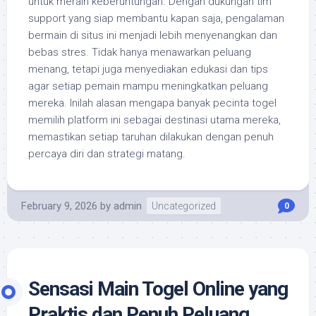
untuk meraih keberuntungan. Dengan dukungan tim
support yang siap membantu kapan saja, pengalaman
bermain di situs ini menjadi lebih menyenangkan dan
bebas stres. Tidak hanya menawarkan peluang
menang, tetapi juga menyediakan edukasi dan tips
agar setiap pemain mampu meningkatkan peluang
mereka. Inilah alasan mengapa banyak pecinta togel
memilih platform ini sebagai destinasi utama mereka,
memastikan setiap taruhan dilakukan dengan penuh
percaya diri dan strategi matang.
February 9, 2026
by
admin
Uncategorized
0
Sensasi Main Togel Online yang
Praktis dan Penuh Peluang