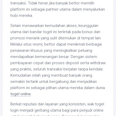
transaksi. Tidak heran jika banyak bettor memilih
platform ini sebagai partner utama dalam menyalurkan
hobi mereka.
Selain menawarkan kemudahan akses, keunggulan
utama dari bandar togel ini terletak pada bonus dan
promosi menarik yang sulit ditemukan di tempat lain.
Melalui situs resmi, bettor dapat menikmati berbagai
penawaran khusus yang meningkatkan peluang
mendapatkan kemenangan besar. Dengan sistem
pembayaran cepat dan proses deposit serta withdraw
yang praktis, seluruh transaksi berjalan tanpa kendala.
Kemudahan inilah yang membuat banyak orang
semakin tertarik untuk bergabung dan menjadikan
platform ini sebagai pilihan utama mereka dalam dunia
togel online
.
Berkat reputasi dan layanan yang konsisten, wak togel
login menjadi gerbang utama bagi para penjudi online