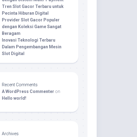
Tren Slot Gacor Terbaru untuk
Pecinta Hiburan Digital
Provider Slot Gacor Populer
dengan Koleksi Game Sangat
Beragam
Inovasi Teknologi Terbaru
Dalam Pengembangan Mesin
Slot Digital
Recent Comments
A WordPress Commenter
on
Hello world!
Archives