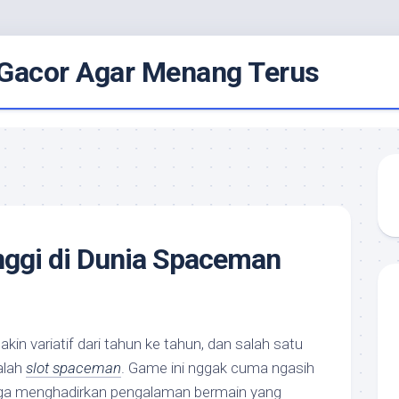
t Gacor Agar Menang Terus
nggi di Dunia Spaceman
kin variatif dari tahun ke tahun, dan salah satu
alah
slot spaceman
. Game ini nggak cuma ngasih
juga menghadirkan pengalaman bermain yang