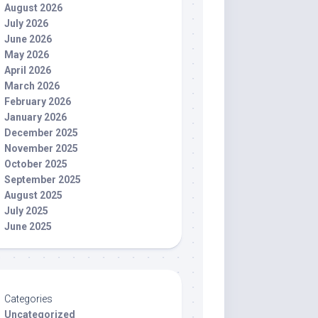
August 2026
July 2026
June 2026
May 2026
April 2026
March 2026
February 2026
January 2026
December 2025
November 2025
October 2025
September 2025
August 2025
July 2025
June 2025
Categories
Uncategorized