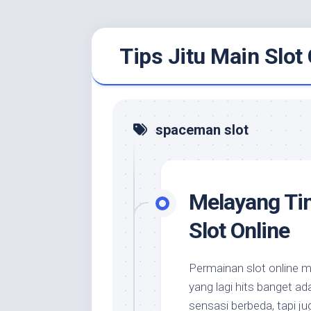
Skip
Tips Jitu Main Slo
to
content
spaceman slot
Melayang Ti
Slot Online
Permainan slot online ma
yang lagi hits banget ad
sensasi berbeda, tapi 