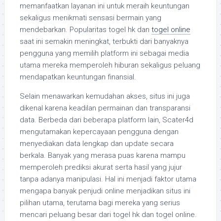
memanfaatkan layanan ini untuk meraih keuntungan
sekaligus menikmati sensasi bermain yang
mendebarkan. Popularitas togel hk dan
togel online
saat ini semakin meningkat, terbukti dari banyaknya
pengguna yang memilih platform ini sebagai media
utama mereka memperoleh hiburan sekaligus peluang
mendapatkan keuntungan finansial.
Selain menawarkan kemudahan akses, situs ini juga
dikenal karena keadilan permainan dan transparansi
data. Berbeda dari beberapa platform lain, Scater4d
mengutamakan kepercayaan pengguna dengan
menyediakan data lengkap dan update secara
berkala. Banyak yang merasa puas karena mampu
memperoleh prediksi akurat serta hasil yang jujur
tanpa adanya manipulasi. Hal ini menjadi faktor utama
mengapa banyak penjudi online menjadikan situs ini
pilihan utama, terutama bagi mereka yang serius
mencari peluang besar dari togel hk dan togel online.