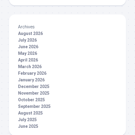
Archives
August 2026
July 2026
June 2026
May 2026
April 2026
March 2026
February 2026
January 2026
December 2025
November 2025
October 2025
September 2025
August 2025
July 2025
June 2025