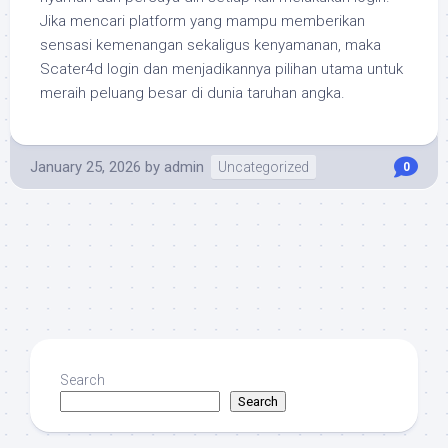
Jika mencari platform yang mampu memberikan
sensasi kemenangan sekaligus kenyamanan, maka
Scater4d login dan menjadikannya pilihan utama untuk
meraih peluang besar di dunia taruhan angka.
January 25, 2026
by
admin
Uncategorized
0
Search
Search