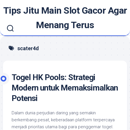
Skip
Tips Jitu Main Slot Gacor Agar
to
content
Menang Terus
scater4d
Togel HK Pools: Strategi
Modern untuk Memaksimalkan
Potensi
Dalam dunia perjudian daring yang semakin
berkembang pesat, keberadaan platform terpercaya
menjadi prioritas utama bagi para penggemar togel.