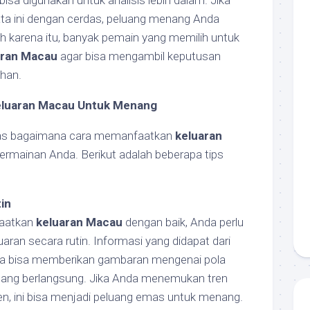
sa digunakan untuk analisis lebih dalam. Jika
a ini dengan cerdas, peluang menang Anda
h karena itu, banyak pemain yang memilih untuk
aran Macau
agar bisa mengambil keputusan
uhan.
luaran Macau Untuk Menang
ahas bagaimana cara memanfaatkan
keluaran
ermainan Anda. Berikut adalah beberapa tips
in
faatkan
keluaran Macau
dengan baik, Anda perlu
aran secara rutin. Informasi yang didapat dari
ya bisa memberikan gambaran mengenai pola
ang berlangsung. Jika Anda menemukan tren
n, ini bisa menjadi peluang emas untuk menang.