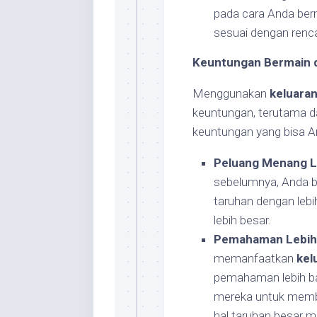
pada cara Anda ber
sesuai dengan renc
Keuntungan Bermain 
Menggunakan
keluara
keuntungan, terutama d
keuntungan yang bisa An
Peluang Menang Le
sebelumnya, Anda 
taruhan dengan lebi
lebih besar.
Pemahaman Lebih 
memanfaatkan
kel
pemahaman lebih ba
mereka untuk membu
hal taruhan besar m