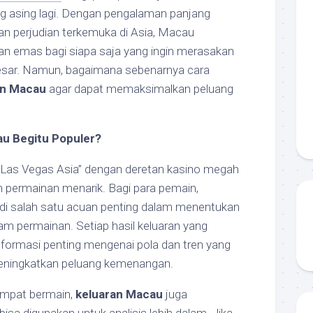
g asing lagi. Dengan pengalaman panjang
an perjudian terkemuka di Asia, Macau
 emas bagi siapa saja yang ingin merasakan
sar. Namun, bagaimana sebenarnya cara
an Macau
agar dapat memaksimalkan peluang
u Begitu Populer?
“Las Vegas Asia” dengan deretan kasino megah
 permainan menarik. Bagi para pemain,
i salah satu acuan penting dalam menentukan
lam permainan. Setiap hasil keluaran yang
nformasi penting mengenai pola dan tren yang
eningkatkan peluang kemenangan.
empat bermain,
keluaran Macau
juga