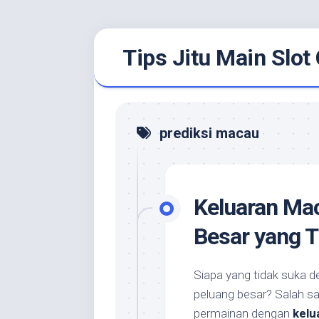
Skip
Tips Jitu Main Slo
to
content
prediksi macau
Keluaran Ma
Besar yang T
Siapa yang tidak suka 
peluang besar? Salah sa
permainan dengan
kelu