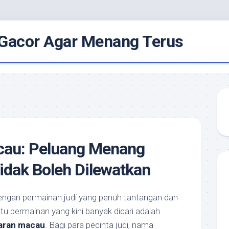
t Gacor Agar Menang Terus
cau: Peluang Menang
idak Boleh Dilewatkan
dengan permainan judi yang penuh tantangan dan
tu permainan yang kini banyak dicari adalah
aran macau
. Bagi para pecinta judi, nama