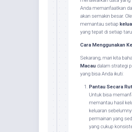
menawarkan data yang bi
Anda memanfaatkan dat
akan semakin besar. Ole
memantau setiap
kelu
yang tepat di setiap tar
Cara Menggunakan Ke
Sekarang, mari kita b
Macau
dalam strategi p
yang bisa Anda ikuti:
Pantau Secara Rut
Untuk bisa meman
memantau hasil kelu
keluaran sebelumn
permainan yang sed
yang cukup konsiste