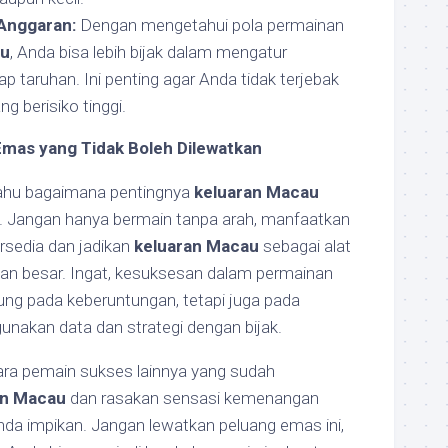
Anggaran:
Dengan mengetahui pola permainan
au
, Anda bisa lebih bijak dalam mengatur
p taruhan. Ini penting agar Anda tidak terjebak
g berisiko tinggi.
Emas yang Tidak Boleh Dilewatkan
ahu bagaimana pentingnya
keluaran Macau
n. Jangan hanya bermain tanpa arah, manfaatkan
ersedia dan jadikan
keluaran Macau
sebagai alat
n besar. Ingat, kesuksesan dalam permainan
tung pada keberuntungan, tetapi juga pada
akan data dan strategi dengan bijak.
ra pemain sukses lainnya yang sudah
an Macau
dan rasakan sensasi kemenangan
nda impikan. Jangan lewatkan peluang emas ini,