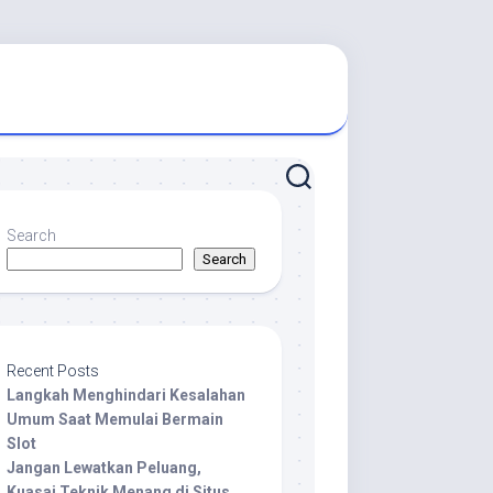
Search
Search
Recent Posts
Langkah Menghindari Kesalahan
Umum Saat Memulai Bermain
Slot
Jangan Lewatkan Peluang,
Kuasai Teknik Menang di Situs