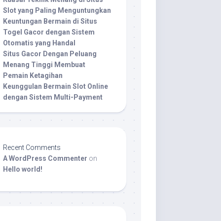
Slot yang Paling Menguntungkan
Keuntungan Bermain di Situs
Togel Gacor dengan Sistem
Otomatis yang Handal
Situs Gacor Dengan Peluang
Menang Tinggi Membuat
Pemain Ketagihan
Keunggulan Bermain Slot Online
dengan Sistem Multi-Payment
Recent Comments
A WordPress Commenter
on
Hello world!