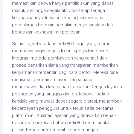
memastikan bahwa hanya pemilik akun yang dapat
masuk, sehingga segala aktivitas tetap terjaga
kerahasiaannya. Inovasi teknologi ini membuat
pengalaman bermain semakin menyenangkan dan
bebas dari kekhawatiran penipuan.
Selain itu, keberadaan petir800 togel yang resmi
membawa angin segar di dunia perjudian daring.
Integrasi metode pembayaran yang variatif dan
proses penarikan dana yang transparan memberikan
kenyamanan tersendiri bagi para bettor. Mereka bisa
menikmati permainan favorit tanpa harus
mengkhawatirkan keamanan transaksi. Dengan layanan
pelanggan yang tanggap dan profesional, setiap
kendala yang muncul dapat segera diatasi, menambah
kepercayaan pengguna untuk terus setia bersama
platform ini. Kualitas layanan yang ditawarkan benar-
benar membuktikan bahwa petir800 resmi adalah
pilihan terbaik untuk meraih keberuntungan.