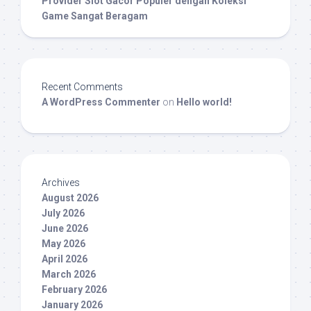
Provider Slot Gacor Populer dengan Koleksi
Game Sangat Beragam
Recent Comments
A WordPress Commenter
on
Hello world!
Archives
August 2026
July 2026
June 2026
May 2026
April 2026
March 2026
February 2026
January 2026