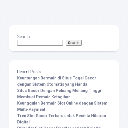
Search
Search
Recent Posts
Keuntungan Bermain di Situs Togel Gacor
dengan Sistem Otomatis yang Handal
Situs Gacor Dengan Peluang Menang Tinggi
Membuat Pemain Ketagihan
Keunggulan Bermain Slot Online dengan Sistem
Multi-Payment
Tren Slot Gacor Terbaru untuk Pecinta Hiburan
Digital