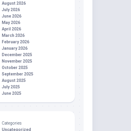
August 2026
July 2026
June 2026
May 2026
April 2026
March 2026
February 2026
January 2026
December 2025
November 2025
October 2025
September 2025
August 2025
July 2025
June 2025
Categories
Uncategorized