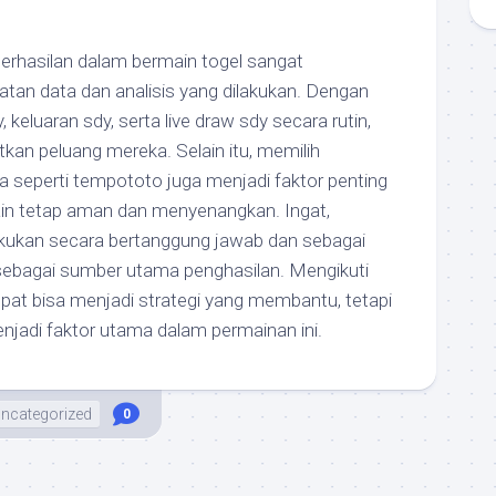
erhasilan dalam bermain togel sangat
tan data dan analisis yang dilakukan. Dengan
eluaran sdy, serta live draw sdy secara rutin,
an peluang mereka. Selain itu, memilih
a seperti tempototo juga menjadi faktor penting
in tetap aman dan menyenangkan. Ingat,
lakukan secara bertanggung jawab dan sebagai
sebagai sumber utama penghasilan. Mengikuti
tepat bisa menjadi strategi yang membantu, tetapi
njadi faktor utama dalam permainan ini.
ncategorized
0