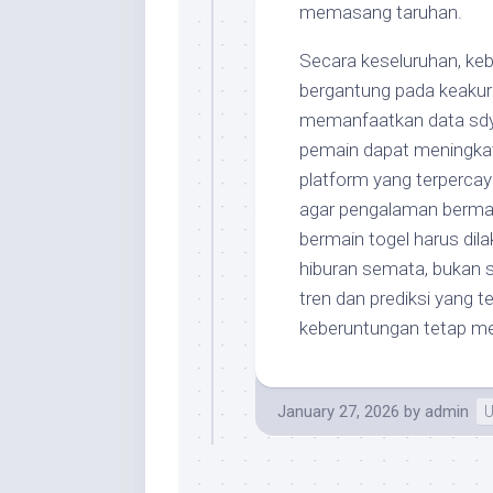
memasang taruhan.
Secara keseluruhan, keb
bergantung pada keakura
memanfaatkan data sdy, k
pemain dapat meningkatk
platform yang terpercay
agar pengalaman berma
bermain togel harus di
hiburan semata, bukan 
tren dan prediksi yang 
keberuntungan tetap me
January 27, 2026
by
admin
U