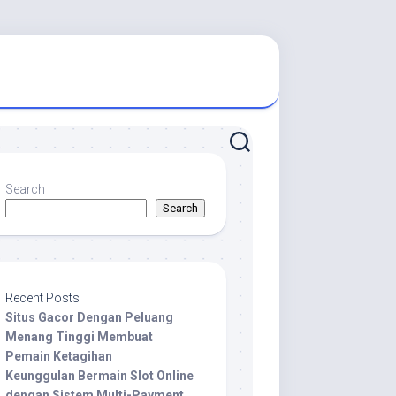
Search
Search
Recent Posts
Situs Gacor Dengan Peluang
Menang Tinggi Membuat
Pemain Ketagihan
Keunggulan Bermain Slot Online
dengan Sistem Multi-Payment