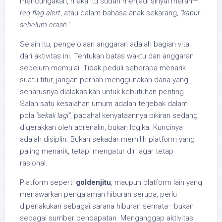
mencurigakan, maka itu sudah menjadi sinyal merah—
red flag alert
, atau dalam bahasa anak sekarang,
“kabur
sebelum crash.”
Selain itu, pengelolaan anggaran adalah bagian vital
dari aktivitas ini. Tentukan batas waktu dan anggaran
sebelum memulai. Tidak peduli seberapa menarik
suatu fitur, jangan pernah menggunakan dana yang
seharusnya dialokasikan untuk kebutuhan penting.
Salah satu kesalahan umum adalah terjebak dalam
pola
“sekali lagi”
, padahal kenyataannya pikiran sedang
digerakkan oleh adrenalin, bukan logika. Kuncinya
adalah disiplin. Bukan sekadar memilih platform yang
paling menarik, tetapi mengatur diri agar tetap
rasional.
Platform seperti
goldenjitu
, maupun platform lain yang
menawarkan pengalaman hiburan serupa, perlu
diperlakukan sebagai sarana hiburan semata—bukan
sebagai sumber pendapatan. Menganggap aktivitas