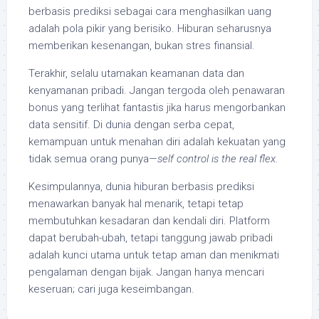
berbasis prediksi sebagai cara menghasilkan uang
adalah pola pikir yang berisiko. Hiburan seharusnya
memberikan kesenangan, bukan stres finansial.
Terakhir, selalu utamakan keamanan data dan
kenyamanan pribadi. Jangan tergoda oleh penawaran
bonus yang terlihat fantastis jika harus mengorbankan
data sensitif. Di dunia dengan serba cepat,
kemampuan untuk menahan diri adalah kekuatan yang
tidak semua orang punya—
self control is the real flex.
Kesimpulannya, dunia hiburan berbasis prediksi
menawarkan banyak hal menarik, tetapi tetap
membutuhkan kesadaran dan kendali diri. Platform
dapat berubah-ubah, tetapi tanggung jawab pribadi
adalah kunci utama untuk tetap aman dan menikmati
pengalaman dengan bijak. Jangan hanya mencari
keseruan; cari juga keseimbangan.