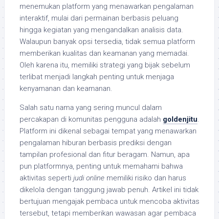
menemukan platform yang menawarkan pengalaman
interaktif, mulai dari permainan berbasis peluang
hingga kegiatan yang mengandalkan analisis data.
Walaupun banyak opsi tersedia, tidak semua platform
memberikan kualitas dan keamanan yang memadai.
Oleh karena itu, memiliki strategi yang bijak sebelum
terlibat menjadi langkah penting untuk menjaga
kenyamanan dan keamanan.
Salah satu nama yang sering muncul dalam
percakapan di komunitas pengguna adalah
goldenjitu
.
Platform ini dikenal sebagai tempat yang menawarkan
pengalaman hiburan berbasis prediksi dengan
tampilan profesional dan fitur beragam. Namun, apa
pun platformnya, penting untuk memahami bahwa
aktivitas seperti
judi online
memiliki risiko dan harus
dikelola dengan tanggung jawab penuh. Artikel ini tidak
bertujuan mengajak pembaca untuk mencoba aktivitas
tersebut, tetapi memberikan wawasan agar pembaca