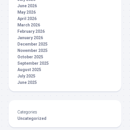
June 2026
May 2026
April 2026
March 2026
February 2026
January 2026
December 2025
November 2025
October 2025
September 2025
August 2025
July 2025
June 2025
Categories
Uncategorized